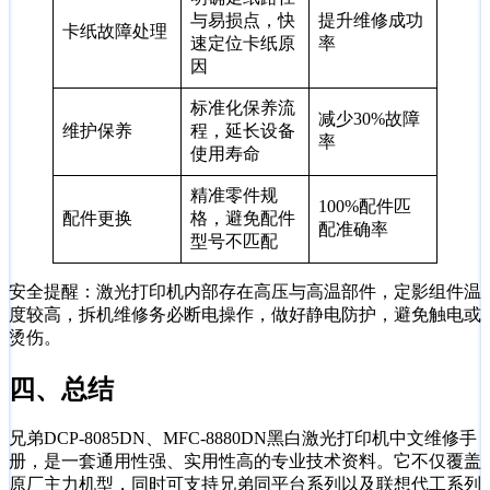
与易损点，快
提升维修成功
卡纸故障处理
速定位卡纸原
率
因
标准化保养流
减少30%故障
维护保养
程，延长设备
率
使用寿命
精准零件规
100%配件匹
配件更换
格，避免配件
配准确率
型号不匹配
安全提醒：激光打印机内部存在高压与高温部件，定影组件温
度较高，拆机维修务必断电操作，做好静电防护，避免触电或
烫伤。
四、总结
兄弟DCP-8085DN、MFC-8880DN黑白激光打印机中文维修手
册，是一套通用性强、实用性高的专业技术资料。它不仅覆盖
原厂主力机型，同时可支持兄弟同平台系列以及联想代工系列