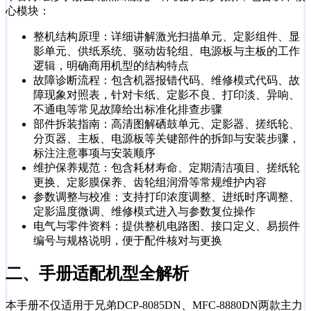
心模块：
整机结构原理：详细讲解激光扫描单元、定影组件、显
影单元、供纸系统、驱动齿轮组、电源板与主板的工作
逻辑，明确商用机型的结构特点
故障诊断流程：包含机器报错代码、维修模式代码、故
障现象对照表，针对卡纸、定影不良、打印淡、异响、
不通电等常见故障给出标准化排查步骤
部件拆装指南：高清图解硒鼓单元、定影器、搓纸轮、
分页器、主板、电源板等关键部件的拆卸与安装步骤，
标注注意事项与安装顺序
维护保养规范：包含耗材寿命、定期清洁项目、搓纸轮
更换、定影膜保养、齿轮组润滑等常规维护内容
参数调整与校准：支持打印浓度调整、进纸时序调整、
定影温度微调、维修模式进入与参数复位操作
电气与零件资料：提供整机电路图、接口定义、易损件
编号与规格说明，便于配件核对与更换
二、手册适配机型全解析
本手册不仅适用于兄弟DCP-8085DN、MFC-8880DN两款主力