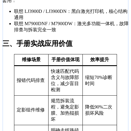
套用：
联想 LJ3900D / LJ3900DN：黑白激光打印机，核心结构
通用
联想 M7900DNF / M7900DW：激光多功能一体机，故障
排查与拆装完全一致
三、手册实战应用价值
维修场景
手册价值体现
效率提升
快速匹配代码
含义与故障部
缩短70%诊断
报错代码排查
位，减少盲目
时间
检测
规范拆装流
程，避免定影
降低90%二次
定影组件维修
膜、加热辊损
损坏风险
坏
明确走纸路径