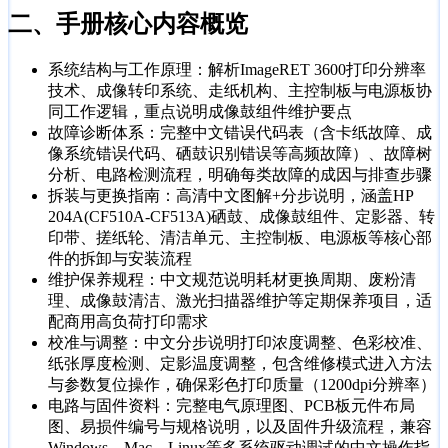
二、
手册核心内容概览
系统结构与工作原理：解析ImageRET 3600打印分辨率
技术、成像转印系统、走纸机构、主控制板与电源板协
同工作逻辑，重点说明成像鼓组件维护要点
故障诊断体系：完整中文错误代码表（含卡纸故障、成
像系统错误代码、硒鼓识别错误等高频故障）、故障树
分析、电路检测流程，明确每类故障的成因与排查步骤
拆装与更换指南：高清中文图解+分步说明，涵盖HP
204A(CF510A-CF513A)硒鼓、成像鼓组件、定影器、转
印带、搓纸轮、清洁单元、主控制板、电源板等核心部
件的拆卸与安装流程
维护保养规程：中文规范说明耗材更换周期、废粉清
理、成像鼓清洁、激光扫描器维护等定期保养项目，适
配商用高负荷打印需求
校准与调整：中文分步说明打印浓度调整、色彩校准、
纸张厚度检测、定影温度调整，包含维修模式进入方法
与参数复位操作，确保彩色打印质量（1200dpi分辨率）
电路与固件资料：完整电气原理图、PCB板元件布局
图、易损件编号与规格说明，以及固件升级流程，兼容
Windows、Mac、Linux等多系统驱动调试的中文操作指