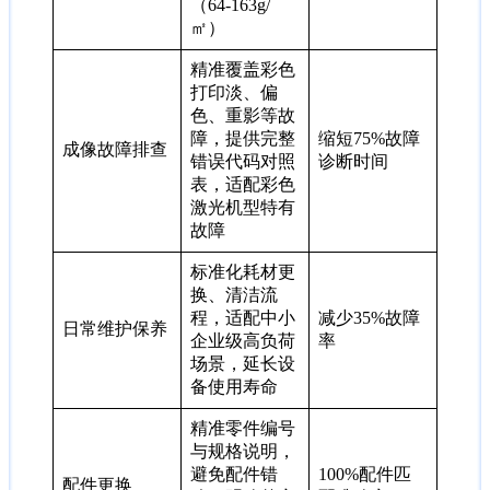
（64-163g/
㎡）
精准覆盖彩色
打印淡、偏
色、重影等故
障，提供完整
缩短75%故障
成像故障排查
错误代码对照
诊断时间
表，适配彩色
激光机型特有
故障
标准化耗材更
换、清洁流
程，适配中小
减少35%故障
日常维护保养
企业级高负荷
率
场景，延长设
备使用寿命
精准零件编号
与规格说明，
避免配件错
100%配件匹
配件更换