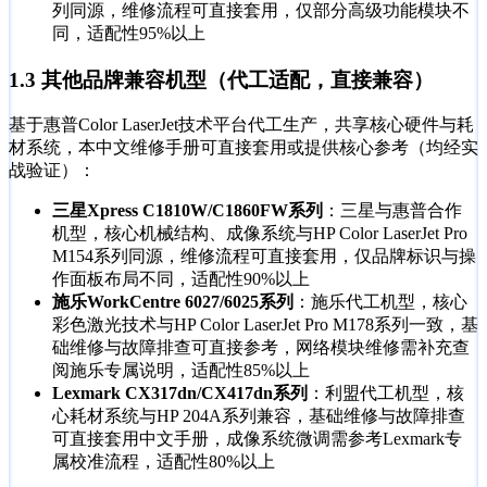
列同源，维修流程可直接套用，仅部分高级功能模块不
同，适配性95%以上
1.3 其他品牌兼容机型（代工适配，直接兼容）
基于惠普Color LaserJet技术平台代工生产，共享核心硬件与耗
材系统，本中文维修手册可直接套用或提供核心参考（均经实
战验证）：
三星Xpress C1810W/C1860FW系列
：三星与惠普合作
机型，核心机械结构、成像系统与HP Color LaserJet Pro
M154系列同源，维修流程可直接套用，仅品牌标识与操
作面板布局不同，适配性90%以上
施乐WorkCentre 6027/6025系列
：施乐代工机型，核心
彩色激光技术与HP Color LaserJet Pro M178系列一致，基
础维修与故障排查可直接参考，网络模块维修需补充查
阅施乐专属说明，适配性85%以上
Lexmark CX317dn/CX417dn系列
：利盟代工机型，核
心耗材系统与HP 204A系列兼容，基础维修与故障排查
可直接套用中文手册，成像系统微调需参考Lexmark专
属校准流程，适配性80%以上