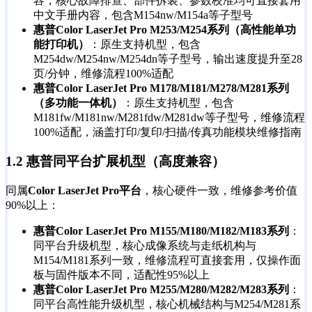
容，核心故障排查、部件拆装、参数校准均可直接套用
中文手册内容，包含M154nw/M154a等子型号
惠普Color LaserJet Pro M253/M254系列（高性能单功
能打印机）
：原生支持机型，包含
M254dw/M254nw/M254dn等子型号，输出速度提升至28
页/分钟，维修流程100%适配
惠普Color LaserJet Pro M178/M181/M278/M281系列
（多功能一体机）
：原生支持机型，包含
M181fw/M181nw/M281fdw/M281dw等子型号，维修流程
100%适配，涵盖打印/复印/扫描/传真功能模块维修指南
1.2 惠普同平台扩展机型（高度兼容）
同属
Color LaserJet Pro平台
，核心硬件一致，维修参考价值
90%以上：
惠普Color LaserJet Pro M155/M180/M182/M183系列
：
同平台升级机型，核心成像系统与走纸机构与
M154/M181系列一致，维修流程可直接套用，仅操作面
板与固件版本不同，适配性95%以上
惠普Color LaserJet Pro M255/M280/M282/M283系列
：
同平台高性能升级机型，核心机械结构与M254/M281系