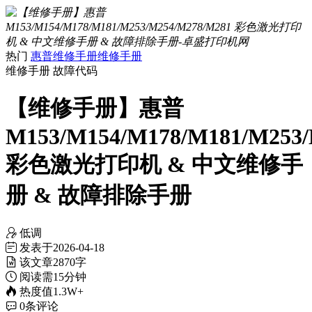
热门
惠普维修手册
维修手册
维修手册
故障代码
【维修手册】惠普
M153/M154/M178/M181/M253
彩色激光打印机 & 中文维修手
册 & 故障排除手册
低调
发表于
2026-04-18
该文章
2870字
阅读需
15分钟
热度值
1.3W+
0
条评论