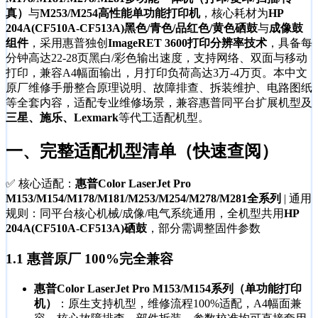
真）
与
M253/M254高性能单功能打印机
，核心耗材为
HP
204A(CF510A-CF513A)黑色/青色/品红色/黄色硒鼓
与
成像鼓
组件
，采用惠普独创
ImageRET 3600打印分辨率技术
，具备每
分钟高达22-28页黑白/彩色输出速度，支持网络、双面与移动
打印，兼容A4幅面输出，月打印负荷高达3万-4万页。本中文
原厂维修手册整合原理说明、故障排查、拆装维护、电路图纸
等全套内容，适配专业维修场景，兼容惠普同平台扩展机型及
三星、施乐、Lexmark
等代工适配机型。
一、
完整适配机型清单
（快速查阅）
✅ 核心适配：
惠普Color LaserJet Pro
M153/M154/M178/M181/M253/M254/M278/M281全系列
| 通用
规则：同平台核心机械/成像/电气系统通用，全机型共用
HP
204A(CF510A-CF513A)硒鼓
，部分需调整固件参数
1.1 惠普原厂
100%完全兼容
惠普Color LaserJet Pro M153/M154系列（单功能打印
机）
：原生支持机型，维修流程100%适配，A4幅面兼