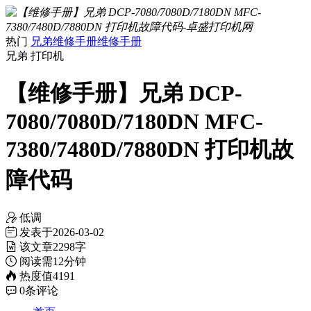
热门
兄弟维修手册
维修手册
兄弟
打印机
【维修手册】兄弟 DCP-
7080/7080D/7180DN MFC-
7380/7480D/7880DN 打印机故
障代码
低调
发表于
2026-03-02
该文章
2298字
阅读需
12分钟
热度值
4191
0
条评论