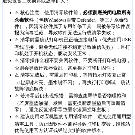
避免设备二次损坏或故障扩大：
⚠️ 核心注意：使用清零软件前，
必须彻底关闭电脑所有
杀毒软件
（包括Windows自带 Defender、第三方杀毒软
件），因清零软件属于专用维修工具，易被杀毒软件误
报为病毒拦截，导致软件无法运行或清零失败；
⚠️ 清零前需确认打印机已正确连接电脑（优先使用USB
有线连接，避免无线连接不稳定导致通信失败），且打
印机处于开机状态、驱动安装正常；
⚠️ 清零操作全程不要关闭软件、不要断开打印机电源，
否则会导致计数器紊乱，甚至损坏打印机固件；
⚠️ 清零完成后，需重启打印机，等待指示灯恢复正常
（电源键常亮、墨水键不闪），再执行打印测试，确认
故障彻底解决；
⚠️ 若清零后仍出现报错，需排查废墨垫是否物理饱和
（若废墨垫渗漏、发黑，需更换新废墨垫后再重新清
零），避免反复清零导致墨水渗漏损坏主板；
⚠️ 建议使用对应机型的专用清零软件，避免使用通用型
清零工具，防止因软件不兼容导致打印机变砖，维修站
优先使用官方认证或经过实测的软件版本。