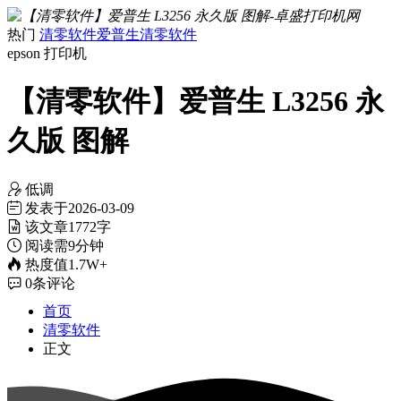
热门
清零软件
爱普生清零软件
epson
打印机
【清零软件】爱普生 L3256 永
久版 图解
低调
发表于
2026-03-09
该文章
1772字
阅读需
9分钟
热度值
1.7W+
0
条评论
首页
清零软件
正文