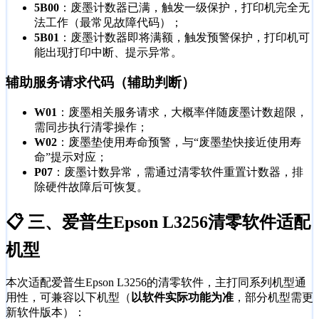
5B00
：废墨计数器已满，触发一级保护，打印机完全无
法工作（最常见故障代码）；
5B01
：废墨计数器即将满额，触发预警保护，打印机可
能出现打印中断、提示异常。
辅助服务请求代码（辅助判断）
W01
：废墨相关服务请求，大概率伴随废墨计数超限，
需同步执行清零操作；
W02
：废墨垫使用寿命预警，与“废墨垫快接近使用寿
命”提示对应；
P07
：废墨计数异常，需通过清零软件重置计数器，排
除硬件故障后可恢复。
📋 三、爱普生Epson L3256清零软件适配
机型
本次适配爱普生Epson L3256的清零软件，主打同系列机型通
用性，可兼容以下机型（
以软件实际功能为准
，部分机型需更
新软件版本）：