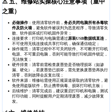
⚠️ 五、维修站实操核心注意事项（重中
之重）
必做操作
：使用清零软件前，
务必关闭电脑所有杀毒软
件及防火墙
，避免软件被误判为恶意程序，导致清零失
败、软件损坏或打印机固件异常；
连接要求：打印机与电脑需通过
原装USB数据线直连
，
不可使用无线连接或共享打印机，确保通信稳定；
操作规范：清零过程中不可关闭软件、不可断开打印机
电源、不可重启电脑，否则可能导致打印机固件锁定，
无法恢复；
硬件排查：清零前需检查废墨垫是否物理损坏（如渗
漏、硬化），若废墨垫已损坏，需先更换废墨垫再执行
清零，否则故障会反复出现；
软件来源：维修站需使用正规渠道获取的清零软件，避
免使用盗版软件，防止携带病毒、损坏打印机主板；
后续维护：清零完成后，建议重启打印机和电脑，测试
打印功能，同时提醒用户定期清理废墨，减少故障复
发。