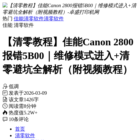
热门
佳能清零软件
清零软件
佳能
清零软件
【清零教程】佳能Canon 2800
报错5B00｜维修模式进入+清
零避坑全解析（附视频教程）
低调
发表于
2026-03-09
该文章
1426字
阅读需
8分钟
热度值
5.2W+
10
条评论
首页
清零软件