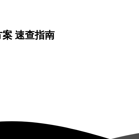
案 速查指南