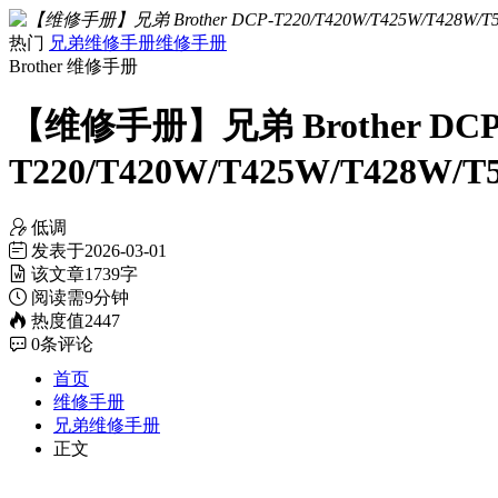
热门
兄弟维修手册
维修手册
Brother
维修手册
【维修手册】兄弟 Brother DCP
T220/T420W/T425W/T428W/
低调
发表于
2026-03-01
该文章
1739字
阅读需
9分钟
热度值
2447
0
条评论
首页
维修手册
兄弟维修手册
正文