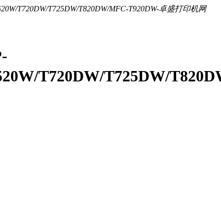
-
T520W/T720DW/T725DW/T820