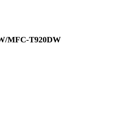
DW/MFC-T920DW