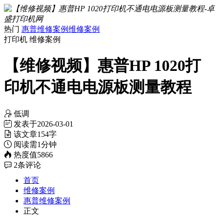
热门
惠普维修案例
维修案例
打印机
维修案例
【维修视频】惠普HP 1020打
印机不通电电源板测量教程
低调
发表于
2026-03-01
该文章
154字
阅读需
1分钟
热度值
5866
2
条评论
首页
维修案例
惠普维修案例
正文