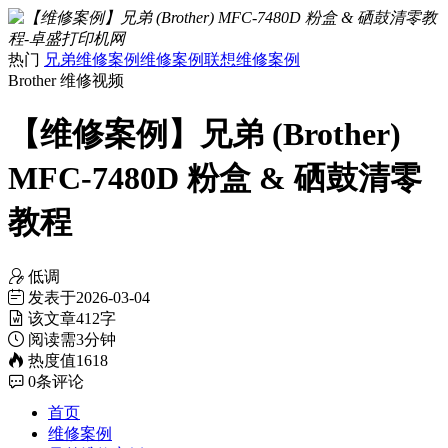
热门
兄弟维修案例
维修案例
联想维修案例
Brother
维修视频
【维修案例】兄弟 (Brother)
MFC-7480D 粉盒 & 硒鼓清零
教程
低调
发表于
2026-03-04
该文章
412字
阅读需
3分钟
热度值
1618
0
条评论
首页
维修案例