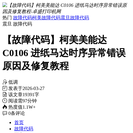
热门
故障代码
柯美故障代码
震旦故障代码
震旦
故障代码
【故障代码】柯美美能达
C0106 进纸马达时序异常错误
原因及修复教程
低调
发表于
2026-03-27
该文章
19391字
阅读需
97分钟
热度值
1.1W+
0
条评论
首页
故障代码