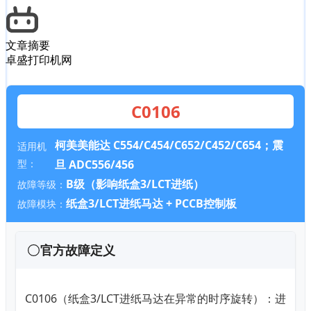
文章摘要
卓盛打印机网
C0106
柯美美能达 C554/C454/C652/C452/C654；震
适用机
型：
旦 ADC556/456
B级（影响纸盒3/LCT进纸）
故障等级：
纸盒3/LCT进纸马达 + PCCB控制板
故障模块：
官方故障定义
C0106（纸盒3/LCT进纸马达在异常的时序旋转）：进