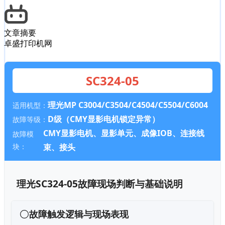
文章摘要
卓盛打印机网
SC324-05
理光MP C3004/C3504/C4504/C5504/C6004
适用机型：
D级（CMY显影电机锁定异常）
故障等级：
CMY显影电机、显影单元、成像IOB、连接线
故障模
块：
束、接头
理光SC324-05故障现场判断与基础说明
故障触发逻辑与现场表现