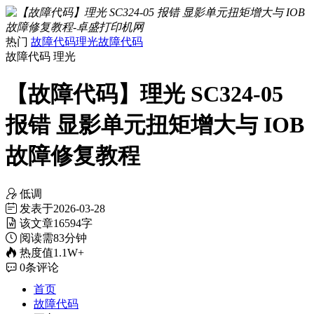
热门
故障代码
理光故障代码
故障代码
理光
【故障代码】理光 SC324-05
报错 显影单元扭矩增大与 IOB
故障修复教程
低调
发表于
2026-03-28
该文章
16594字
阅读需
83分钟
热度值
1.1W+
0
条评论
首页
故障代码