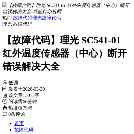
热门
故障代码
理光故障代码
理光
故障代码
【故障代码】理光 SC541-01
红外温度传感器（中心）断开
错误解决大全
低调
发表于
2026-03-30
该文章
13013字
阅读需
66分钟
热度值
7945
0
条评论
首页
故障代码