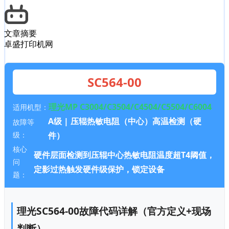
文章摘要
卓盛打印机网
SC564-00
理光MP C3004/C3504/C4504/C5504/C6004
适用机型：
A级 | 压辊热敏电阻（中心）高温检测（硬
故障等
级：
件）
核心
硬件层面检测到压辊中心热敏电阻温度超T4阈值
，
问
定影过热触发硬件级保护，锁定设备
题：
理光SC564-00故障代码详解（官方定义+现场
判断）