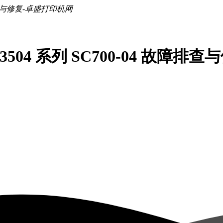
3504 系列 SC700-04 故障排查