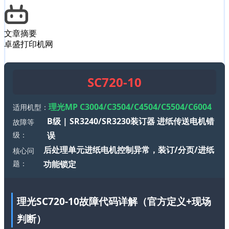
文章摘要
卓盛打印机网
SC720-10
理光MP C3004/C3504/C4504/C5504/C6004
适用机型：
B级 | SR3240/SR3230装订器 进纸传送电机错
故障等
级：
误
后处理单元进纸电机控制异常，装订/分页/进纸
核心问
题：
功能锁定
理光SC720-10故障代码详解（官方定义+现场
判断）