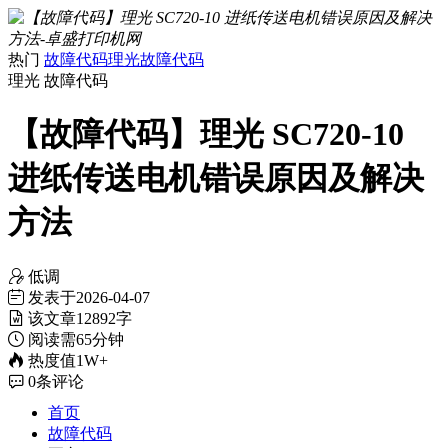
热门
故障代码
理光故障代码
理光
故障代码
【故障代码】理光 SC720-10
进纸传送电机错误原因及解决
方法
低调
发表于
2026-04-07
该文章
12892字
阅读需
65分钟
热度值
1W+
0
条评论
首页
故障代码