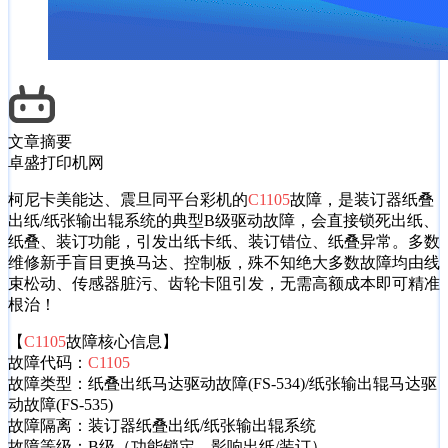
文章摘要
卓盛打印机网
柯尼卡美能达、震旦同平台彩机的
C1105
故障，是装订器纸叠
出纸/纸张输出辊系统的典型B级驱动故障，会直接锁死出纸、
纸叠、装订功能，引发出纸卡纸、装订错位、纸叠异常。多数
维修新手盲目更换马达、控制板，殊不知绝大多数故障均由线
束松动、传感器脏污、齿轮卡阻引发，无需高额成本即可精准
根治！
【
C1105
故障核心信息】
故障代码：
C1105
故障类型：纸叠出纸马达驱动故障(FS-534)/纸张输出辊马达驱
动故障(FS-535)
故障隔离：装订器纸叠出纸/纸张输出辊系统
故障等级：B级（功能锁定，影响出纸/装订）