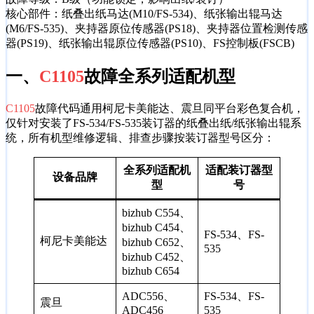
核心部件：纸叠出纸马达(M10/FS-534)、纸张输出辊马达
(M6/FS-535)、夹持器原位传感器(PS18)、夹持器位置检测传感
器(PS19)、纸张输出辊原位传感器(PS10)、FS控制板(FSCB)
一、
C1105
故障全系列适配机型
C1105
故障代码通用柯尼卡美能达、震旦同平台彩色复合机，
仅针对安装了FS-534/FS-535装订器的纸叠出纸/纸张输出辊系
统，所有机型维修逻辑、排查步骤按装订器型号区分：
全系列适配机
适配装订器型
设备品牌
型
号
bizhub C554、
bizhub C454、
FS-534、FS-
柯尼卡美能达
bizhub C652、
535
bizhub C452、
bizhub C654
ADC556、
FS-534、FS-
震旦
ADC456
535