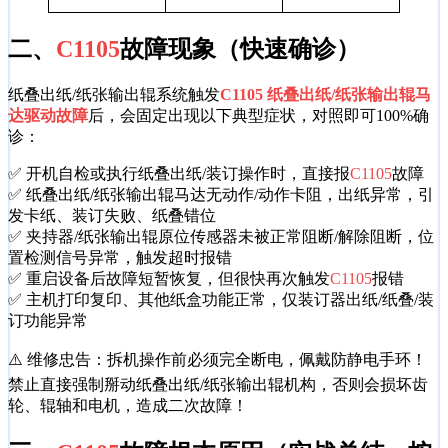
二、
C1105
故障现象（快速确诊）
纸叠出纸/纸张输出辊系统触发
C1105 纸叠出纸/纸张输出辊马
达驱动故障
后，会固定出现以下典型症状，对照即可100%确
诊：
✅ 开机自检或执行纸叠出纸/装订操作时，直接报
C1105
故障
✅ 纸叠出纸/纸张输出辊马达无动作/动作卡阻，出纸异常，引
发卡纸、装订失败、纸叠错位
✅ 夹持器/纸张输出辊原位传感器未被正常阻断/解除阻断，位
置检测信号异常，触发超时报错
✅ 重启设备后故障短暂恢复，但很快再次触发
C1105
报错
✅ 主机打印复印、其他纸盒功能正常，仅装订器出纸/纸叠/装
订功能异常
⚠️ 维修忠告：拆机操作前必须完全断电，佩戴防静电手环！
禁止直接强制掰动纸叠出纸/纸张输出辊机构，否则会损坏齿
轮、辊轴和电机，造成二次故障！