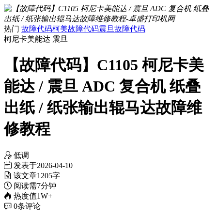
热门
故障代码
柯美故障代码
震旦故障代码
柯尼卡美能达
震旦
【故障代码】C1105 柯尼卡美
能达 / 震旦 ADC 复合机 纸叠
出纸 / 纸张输出辊马达故障维
修教程
低调
发表于
2026-04-10
该文章
1205字
阅读需
7分钟
热度值
1W+
0
条评论