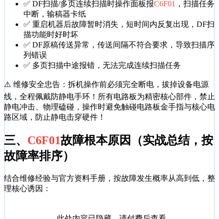
✅ DF扫描/多页连续扫描时操作面板报
C6F01
，扫描任务
中断，输稿器卡纸
✅ 重启机器后故障暂时消失，短时间内反复出现，DF扫
描功能时好时坏
✅ DF原稿传送异常，传送间隔不符合要求，导致扫描序
列错误
✅ 多页扫描中途报错，无法完成连续扫描任务
⚠️ 维修安全忠告：拆机操作前必须完全断电，拔掉设备电源
线，全程佩戴防静电手环！所有电路板为精密核心部件，禁止
静电冲击、物理磕碰，操作时避免触碰电路板金手指与核心电
路区域，防止静电击穿硬件！
三、
C6F01
故障根本原因（实战总结，按
故障率排序）
结合维修经验与官方资料手册，按故障发生概率从高到低，整
理核心诱因：
此处内容已隐藏，请付费后查看