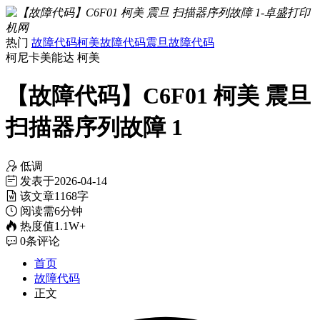
热门
故障代码
柯美故障代码
震旦故障代码
柯尼卡美能达
柯美
【故障代码】C6F01 柯美 震旦
扫描器序列故障 1
低调
发表于
2026-04-14
该文章
1168字
阅读需
6分钟
热度值
1.1W+
0
条评论
首页
故障代码
正文