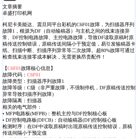
文章摘要
卓盛打印机网
柯尼卡美能达、震旦同平台彩机的C6F01故障，为扫描器序列
故障1，根源为DF（自动输稿器）与主机之间的线束连接异
常、DF控制电路故障、主控电路故障，导致DF读取原稿时原
稿传送控制错误，原稿传送间隔小于预定值，易引发输稿器卡
纸、扫描中断、扫描序列异常等二次故障。超80%故障可通过
检查线束连接零成本解决，无需更换昂贵配件！
【
C6F01
故障核心信息】
故障代码：
C6F01
故障类型：扫描器序列故障1
故障等级：C级（非严重故障，不强制停机，DF原稿传送控制
异常导致扫描序列故障）
故障隔离：扫描器
相关的电气部件：
• MFP电路板(MFPB)：整机主控与DF控制核心板
• DF控制电路板(DFCB)：自动输稿器(DF)控制核心板
检测时序：在DF中读取原稿时出现原稿传送控制错误，原稿
传送间隔小于预定值