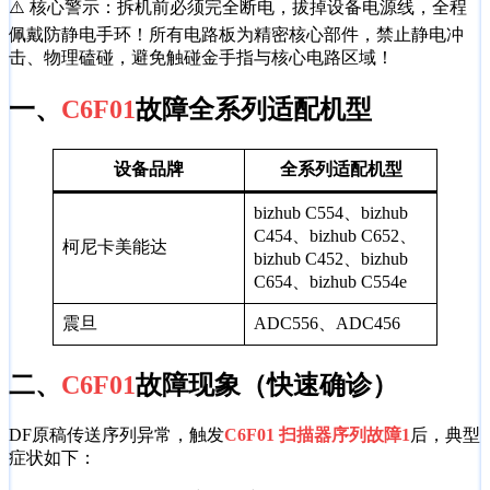
⚠️ 核心警示：拆机前必须完全断电，拔掉设备电源线，全程
佩戴防静电手环！所有电路板为精密核心部件，禁止静电冲
击、物理磕碰，避免触碰金手指与核心电路区域！
一、
C6F01
故障全系列适配机型
设备品牌
全系列适配机型
bizhub C554、bizhub
C454、bizhub C652、
柯尼卡美能达
bizhub C452、bizhub
C654、bizhub C554e
震旦
ADC556、ADC456
二、
C6F01
故障现象（快速确诊）
DF原稿传送序列异常，触发
C6F01 扫描器序列故障1
后，典型
症状如下：