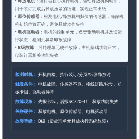
•
释放电机
：装订器核心执行电机，驱动释放机构动作，
用于装订完成后释放压紧的纸堆，实现正常出纸
•
原位传感器
：检测电机/释放机构归位的传感器，确保机
构初始位置正确，避免释放动作失控
•
电机驱动器
：电机的控制单元，负责驱动电机并反馈运
行状态，检测到异常即报故障
•
B级故障
：后处理单元硬件故障，主机基础功能正常，
仅装订器相关功能失效
检测时机：
开机自检、执行装订/分页/纸张释放时
触发条件：
电机故障、传感器不良、接线短路/松动、机
械卡阻、驱动器异常
故障现象：
先报卡纸，后报SC720-41，释放功能失效
关联硬件：
释放电机、原位传感器、电机驱动器
故障等级：
B级（后处理单元释放执行系统故障）