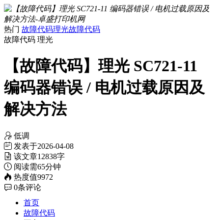
热门
故障代码
理光故障代码
故障代码
理光
【故障代码】理光 SC721-11
编码器错误 / 电机过载原因及
解决方法
低调
发表于
2026-04-08
该文章
12838字
阅读需
65分钟
热度值
9972
0
条评论
首页
故障代码