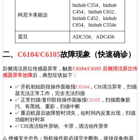
bizhub C554、bizhub
C454、bizhub C652、
柯尼卡美能达
bizhub C452、bizhub
C654、bizhub C554e
震旦
ADC556、ADC456
二、
C6104/C6105
故障现象（快速确诊）
后侧清洁原位传感器异常，触发
C6104/C6105 后侧清洁原位传
感器异常故障
后，典型症状如下：
✅ 开机初始阶段操作面板报
C6104
，CIS清洁异常，扫描
器无法正常工作，完全无法扫描
✅ 正常扫描/复印阶段操作面板报
C6105
，扫描图像脏
污、有黑线、重影，扫描中断
✅ 重启机器后故障暂时消失，短时间内反复出现，扫描
功能时好时坏
✅ CIS清洁组件异响、卡滞，清洁动作异常
⚠️ 维修安全忠告：拆机操作前必须完全断电，拔掉设备电源