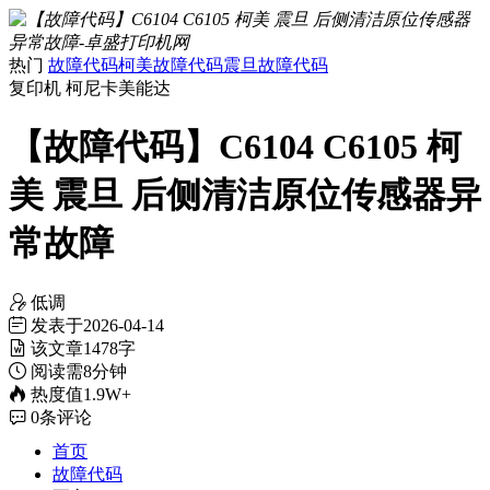
热门
故障代码
柯美故障代码
震旦故障代码
复印机
柯尼卡美能达
【故障代码】C6104 C6105 柯
美 震旦 后侧清洁原位传感器异
常故障
低调
发表于
2026-04-14
该文章
1478字
阅读需
8分钟
热度值
1.9W+
0
条评论
首页
故障代码