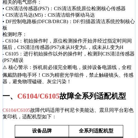
相关的电气部件：
• CIS清洁传感器(PS7)：CIS清洁系统原位检测核心传感器
• CIS清洁马达(M5)：CIS清洁组件驱动马达
• DF控制电路板(DFCB/DRCB)：DF/扫描器清洁系统控制核心
板
检测时序：
- C6104：初始操作时，原位检测操作开始并经过指定时间间
隔后，CIS清洁传感器(PS7)未从H变为L，或未从L变为H
- C6105：进行初始操作以外的操作时，检测到CIS清洁传感器
(PS7)错误
⚠️ 核心警示：拆机前必须完全断电，拔掉设备电源线，全程
佩戴防静电手环！CIS为精密光学组件，禁止触碰镜头、传感
器，避免物理磕碰、灰尘污染！
一、
C6104/C6105
故障全系列适配机型
C6104/C6105
故障代码适用于柯尼卡美能达、震旦同平台彩色
复印机，适配机型如下：
设备品牌
全系列适配机型