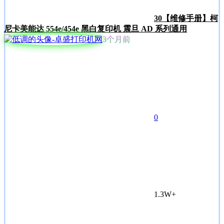
30
【维修手册】柯
尼卡美能达 554e/454e 黑白复印机 震旦 AD 系列通用
3个月前
0
1.3W+