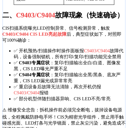
二、
C9403/C9404
故障现象（快速确诊）
CIS扫描系统曝光LED控制异常、信号检测异常，触发
C9403/C9404 CIS LED亮起故障
后，典型症状如下，对照即
可100%确诊：
✅ 开机预热/扫描操作时操作面板报
C9403/C9404
故障代
码，设备强制锁机，所有打印/复印/扫描功能完全禁用
✅
C9403专属症状
：复印/扫描输出全白/白道、图像发
黑，CIS LED曝光严重不足
✅
C9404专属症状
：复印/扫描输出全黑/黑条、底灰严
重，CIS LED漏光或异常常亮
✅ 重启设备后故障无法清除，再次开机仍报
C9403/C9404
报错
✅ 部分机型伴随扫描器异响、CIS LED不亮/常亮
⚠️ 维修安全忠告：拆机操作前必须完全断电，拔掉设备电源
线，全程佩戴防静电手环！CIS为精密光学组件，禁止用手触
碰感光面、LED灯条与光学镜面，禁止灰尘污染，避免造成不