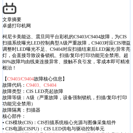
文章摘要
卓盛打印机网
柯尼卡美能达、震旦同平台彩机的C9403/C9404故障，为CIS
扫描系统曝光LED控制典型A级严重故障，C9403对应CIS增益
调整时LED曝光不足、C9404对应扫描结束后LED漏光/异常亮
灯，会直接导致设备锁机、扫描/复印/打印功能完全禁用。超
80%故障均由线束连接异常、接触不良引发，零成本即可精准
根治！
【
C9403/C9404
故障核心信息】
故障代码：
C9403、C9404
故障类型：CIS LED亮起故障
故障等级：A级（严重故障，设备强制锁机，扫描/复印/打印
功能完全禁用）
故障隔离：扫描器
核心部件：
• CIS模块(CIS)：CIS扫描系统核心光源与图像采集组件
• CIS电源(CISPU)：CIS LED供电与驱动控制单元