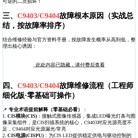
可逆的二次损坏！
三、
C9403/C9404
故障根本原因（实战总
结，按故障率排序）
结合维修经验与官方资料手册，按故障发生概率从高到低，整
理出核心诱因：
此处内容已隐藏，请付费后查看
四、
C9403/C9404
故障维修流程（工程师
细化版·零基础可操作）
📌
专业术语提前解释（零基础必看）
：
1.
CIS模块(CIS)
：接触式图像传感器，集成LED曝光灯条与图
像采集组件，是CIS扫描系统的核心，C9403对应光源亮度不
足，C9404对应光源漏光/常亮
2.
CIS电源(CISPU)
：为CIS LED提供稳定供电与驱动控制的