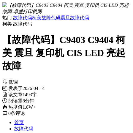
热门
故障代码
柯美故障代码
震旦故障代码
柯美
故障代码
【故障代码】C9403 C9404 柯
美 震旦 复印机 CIS LED 亮起
故障
低调
发表于
2026-04-14
该文章
1493字
阅读需
8分钟
热度值
1.8W+
0
条评论
首页
故障代码