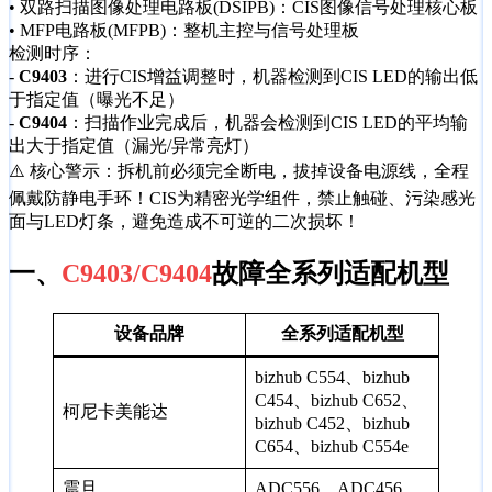
• 双路扫描图像处理电路板(DSIPB)：CIS图像信号处理核心板
• MFP电路板(MFPB)：整机主控与信号处理板
检测时序：
-
C9403
：进行CIS增益调整时，机器检测到CIS LED的输出低
于指定值（曝光不足）
-
C9404
：扫描作业完成后，机器会检测到CIS LED的平均输
出大于指定值（漏光/异常亮灯）
⚠️ 核心警示：拆机前必须完全断电，拔掉设备电源线，全程
佩戴防静电手环！CIS为精密光学组件，禁止触碰、污染感光
面与LED灯条，避免造成不可逆的二次损坏！
一、
C9403/C9404
故障全系列适配机型
设备品牌
全系列适配机型
bizhub C554、bizhub
C454、bizhub C652、
柯尼卡美能达
bizhub C452、bizhub
C654、bizhub C554e
震旦
ADC556、ADC456