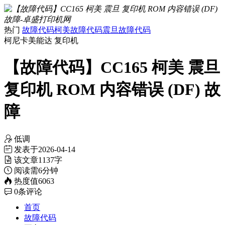
热门
故障代码
柯美故障代码
震旦故障代码
柯尼卡美能达
复印机
【故障代码】CC165 柯美 震旦
复印机 ROM 内容错误 (DF) 故
障
低调
发表于
2026-04-14
该文章
1137字
阅读需
6分钟
热度值
6063
0
条评论
首页
故障代码