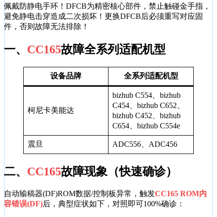
佩戴防静电手环！DFCB为精密核心部件，禁止触碰金手指，
避免静电击穿造成二次损坏！更换DFCB后必须重写对应固
件，否则故障无法排除！
一、
CC165
故障全系列适配机型
设备品牌
全系列适配机型
bizhub C554、bizhub
C454、bizhub C652、
柯尼卡美能达
bizhub C452、bizhub
C654、bizhub C554e
震旦
ADC556、ADC456
二、
CC165
故障现象（快速确诊）
自动输稿器(DF)ROM数据/控制板异常，触发
CC165 ROM内
容错误(DF)
后，典型症状如下，对照即可100%确诊：