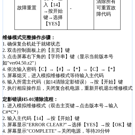
清除所有
入【14】
故障重置
可重置故
-
→按开始
障代码
键→选择
【YES】
维修模式完整操作步骤：
1. 确保复合机处于就绪状态
2. 双击控制面板上的【主页】键
3. 点击屏幕右下角的【字符串】键（显示当前版本号
如"ver04.50.z2"）
4. 依次输入密码【C】→【#】→【*】→【C】→【*】
5. 屏幕熄灭，进入模拟维修模式等待输入主代码
6. 输入所需主代码（如14清除定影错误）→按【开始】键
7. 执行相应操作后，关闭复合机电源，重新开机退出维修模式
定影错误H5-01清除流程：
1. 进入模拟维修模式（双击主页键→点击版本号→输入
C#*C*）
2. 输入主代码【14】→按【开始】键
3. 屏幕显示"ERROR CLEAR?"→选择【YES】→按【OK】键
4. 屏幕显示"COMPLETE"→关闭电源，等待20分钟