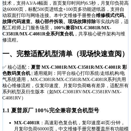
技术，支持A3/A4幅面，首页复印时间约6.5秒，月复印负荷高
达60000页，标配500页进纸盒+100页多功能进纸器，支持自
动双面打印与网络连接。本中文维修手册整合
维修模式代码、
故障代码速查、核心部件拆装、现场故障排除
等实战内容，适
配工程师上门服务场景，
100%兼容MX-C3081R/MX-
C3581R/MX-C4081R全系列复合机
，共享核心硬件架构与维
修流程。
一、
完整适配机型清单
（现场快速查阅）
✅ 核心适配：
夏普 MX-C3081R/MX-C3581R/MX-C4081R 彩
色数码复合机
| 通用规则：同平台核心打印系统/走纸机构/电
气系统通用，MX-C3081R/MX-C3581R/MX-C4081R系列共用
核心维修流程，仅复印速度、月复印负荷略有差异，适配所有
系列机型及衍生版本（如MX-C3081RV/MX-C3581RV/MX-
C4081RV）
1.1 夏普原厂
100%完全兼容
复合机型号
MX-C4081R
：高速彩色复合机，复印速度40页/分钟，
月复印负荷60000页，中文维修手册完整覆盖所有功能模