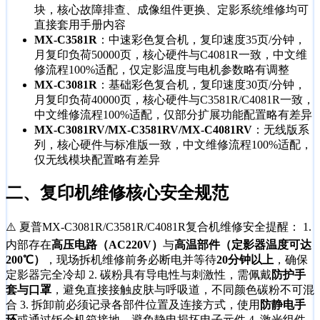
块，核心故障排查、成像组件更换、定影系统维修均可
直接套用手册内容
MX-C3581R
：中速彩色复合机，复印速度35页/分钟，
月复印负荷50000页，核心硬件与C4081R一致，中文维
修流程100%适配，仅定影温度与电机参数略有调整
MX-C3081R
：基础彩色复合机，复印速度30页/分钟，
月复印负荷40000页，核心硬件与C3581R/C4081R一致，
中文维修流程100%适配，仅部分扩展功能配置略有差异
MX-C3081RV/MX-C3581RV/MX-C4081RV
：无线版系
列，核心硬件与标准版一致，中文维修流程100%适配，
仅无线模块配置略有差异
二、
复印机维修核心安全规范
⚠️ 夏普MX-C3081R/C3581R/C4081R复合机维修安全提醒： 1.
内部存在
高压电路（AC220V）
与
高温部件（定影器温度可达
200℃）
，现场拆机维修前务必断电并等待
20分钟以上
，确保
定影器完全冷却 2. 碳粉具有导电性与刺激性，需佩戴
防护手
套与口罩
，避免直接接触皮肤与呼吸道，不同颜色碳粉不可混
合 3. 拆卸前必须记录各部件位置及连接方式，使用
防静电手
环
或通过钣金机箱接地，避免静电损坏电子元件 4. 激光组件