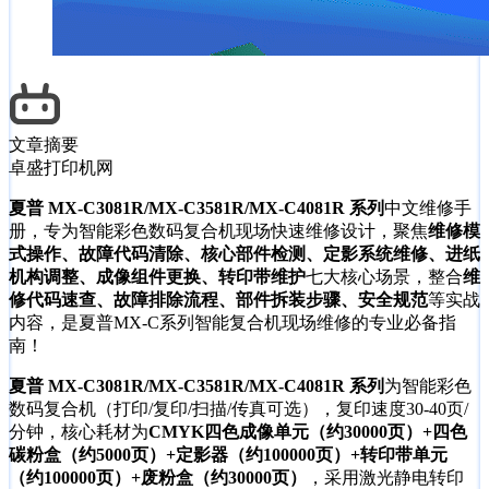
文章摘要
卓盛打印机网
夏普 MX-C3081R/MX-C3581R/MX-C4081R 系列
中文维修手
册，专为智能彩色数码复合机现场快速维修设计，聚焦
维修模
式操作、故障代码清除、核心部件检测、定影系统维修、进纸
机构调整、成像组件更换、转印带维护
七大核心场景，整合
维
修代码速查、故障排除流程、部件拆装步骤、安全规范
等实战
内容，是夏普MX-C系列智能复合机现场维修的专业必备指
南！
夏普 MX-C3081R/MX-C3581R/MX-C4081R 系列
为智能彩色
数码复合机（打印/复印/扫描/传真可选），复印速度30-40页/
分钟，核心耗材为
CMYK四色成像单元（约30000页）+四色
碳粉盒（约5000页）+定影器（约100000页）+转印带单元
（约100000页）+废粉盒（约30000页）
，采用激光静电转印