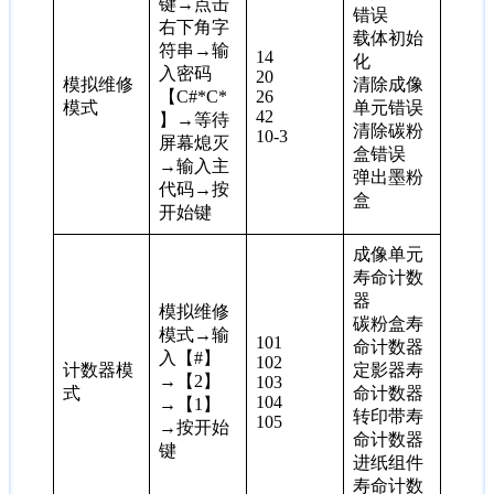
键→点击
错误
右下角字
载体初始
符串→输
14
化
入密码
20
模拟维修
清除成像
【C#*C*
26
模式
单元错误
42
】→等待
清除碳粉
10-3
屏幕熄灭
盒错误
→输入主
弹出墨粉
代码→按
盒
开始键
成像单元
寿命计数
器
模拟维修
碳粉盒寿
模式→输
101
命计数器
入【#】
102
计数器模
定影器寿
→【2】
103
式
命计数器
104
→【1】
转印带寿
105
→按开始
命计数器
键
进纸组件
寿命计数