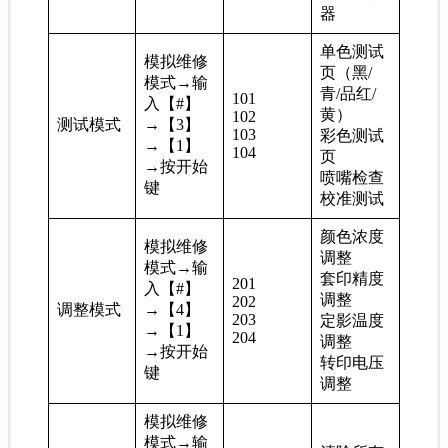
器
单色测试
模拟维修
页（黑/
模式→输
青/品红/
101
入【#】
黄）
102
测试模式
→【3】
103
彩色测试
→【1】
104
页
→按开始
喷嘴检查
键
校准测试
颜色浓度
模拟维修
调整
模式→输
套印精度
201
入【#】
调整
202
调整模式
→【4】
203
定影温度
→【1】
204
调整
→按开始
转印电压
键
调整
模拟维修
模式→输