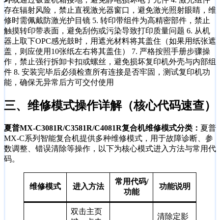
存在辐射风险，禁止直视激光器窗口，避免激光照射眼睛，维
修时需佩戴防激光护目镜 5. 转印带组件为高精密部件，禁止
触摸转印带表面，避免刮伤或污染导致打印质量问题 6. 从机
器上取下OPC感光鼓时，用遮光材料将其盖住（如果用纸张遮
盖，则应使用10张纸左右将其盖住） 7. 严格按照手册步骤操
作，禁止强行拆卸卡扣或螺丝，避免损坏复印机外壳与内部组
件 8. 安装完毕后必须检查所有连接是否牢固，测试复印机功
能，确保无异常后方可交付使用
三、
维修模式操作详解（核心代码速查）
夏普MX-C3081R/C3581R/C4081R复合机维修模式分类：
夏普
MX-C系列智能复合机提供多种维修模式，用于故障诊断、参
数调整、错误清除等操作，以下为核心模式进入方法与常用代
码。
常用代码/
维修模式
进入方法
功能说明
功能
双击主页
清除定影