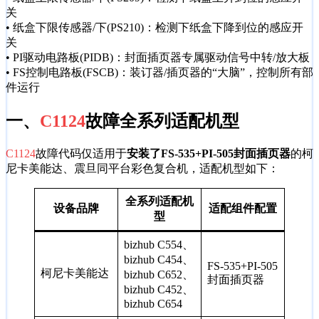
关
• 纸盒下限传感器/下(PS210)：检测下纸盒下降到位的感应开
关
• PI驱动电路板(PIDB)：封面插页器专属驱动信号中转/放大板
• FS控制电路板(FSCB)：装订器/插页器的“大脑”，控制所有部
件运行
一、
C1124
故障全系列适配机型
C1124
故障代码仅适用于
安装了FS-535+PI-505封面插页器
的柯
尼卡美能达、震旦同平台彩色复合机，适配机型如下：
全系列适配机
设备品牌
适配组件配置
型
bizhub C554、
bizhub C454、
FS-535+PI-505
柯尼卡美能达
bizhub C652、
封面插页器
bizhub C452、
bizhub C654