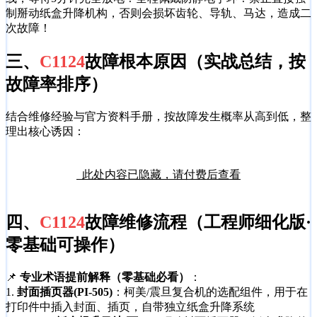
制掰动纸盒升降机构，否则会损坏齿轮、导轨、马达，造成二
次故障！
三、
C1124
故障根本原因（实战总结，按
故障率排序）
结合维修经验与官方资料手册，按故障发生概率从高到低，整
理出核心诱因：
此处内容已隐藏，请付费后查看
四、
C1124
故障维修流程（工程师细化版·
零基础可操作）
📌
专业术语提前解释（零基础必看）
：
1.
封面插页器(PI-505)
：柯美/震旦复合机的选配组件，用于在
打印件中插入封面、插页，自带独立纸盒升降系统