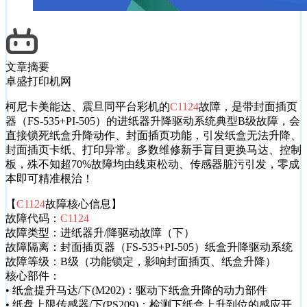
文章摘要
卓盛打印机网
柯尼卡美能达、震旦同平台彩机的
C1124
故障，是带封面插页
器（FS-535+PI-505）的进纸器升降驱动系统典型B级故障，会
直接锁死纸盒升降动作、封面插页功能，引发纸盒无法升降、
封面插页卡纸、打印异常。多数维修新手盲目更换马达、控制
板，殊不知超70%故障均由线束松动、传感器脏污引发，零成
本即可精准根治！
【
C1124
故障核心信息】
故障代码：
C1124
故障类型：进纸器升/降驱动故障（下）
故障隔离：封面插页器（FS-535+PI-505）纸盒升降驱动系统
故障等级：B级（功能锁定，影响封面插页、纸盒升降）
核心部件：
• 纸盒提升马达/下(M202)：驱动下纸盒升降的动力部件
• 纸盘上限传感器/下(PS209)：检测下纸盒上升到位的感应开