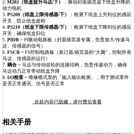
2.
M202（纸盒提升马达/下）
：驱动封面插页器下纸盒升降的
动力电机
3.
PS209（纸盘上限传感器/下）
：检测下纸盒上升到位的感应
开关，防止纸盒超程
4.
PS210（纸盒下限传感器/下）
：检测下纸盒下降到位的感应
开关，确保纸盒归位
5.
PIDB
= PI驱动电路板（封面插页器专属，负责放大/传递马
达、传感器的信号）
6.
FSCB
= FS控制电路板（装订器/插页器的“大脑”，控制所有
马达、传感器的运行）
7.
耦合
= 马达与传动齿轮的连接结构，负责传递动力，确保
马达动力正常带动纸盒升降
8.
I/O检查
= 维修模式里的「输入输出检测」，用于测试零件
是否正常通讯、信号是否正常
此处内容已隐藏，请付费后查看
相关手册