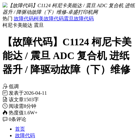
热门
故障代码
柯美故障代码
震旦故障代码
柯尼卡美能达
震旦
【故障代码】C1124 柯尼卡美
能达 / 震旦 ADC 复合机 进纸
器升 / 降驱动故障（下）维修
低调
发表于
2026-04-11
该文章
1503字
阅读需
8分钟
热度值
1.6W+
0
条评论
首页
故障代码