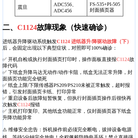
FS-535+PI-505
ADC556、
震旦
封面插页器
ADC456
二、
C1124
故障现象（快速确诊）
进纸器升降驱动系统触发
C1124 进纸器升/降驱动故障（下）
后，会固定出现以下典型症状，对照即可100%确诊：
✅ 开机自检或执行封面插页打印时，操作面板直接报
C1124
故
障代码
✅ 下纸盒升降马达无动作/动作卡阻，纸盒无法正常升降，封
面插页功能完全锁死
✅ 纸盒上限/下限传感器PS209/PS210未被正常触发，超时报
错，引发封面插页卡纸、打印异常
✅ 重启设备后故障短暂恢复，但执行封面插页操作后很快再
次触发
C1124
报错
✅ 主机打印复印、其他纸盒功能正常，仅封面插页器下纸盒
升降功能异常
⚠️ 维修安全忠告：拆机操作前必须完全断电，拔掉设备电源
线，等待5分钟完全放电！全程佩戴防静电手环！禁止直接强