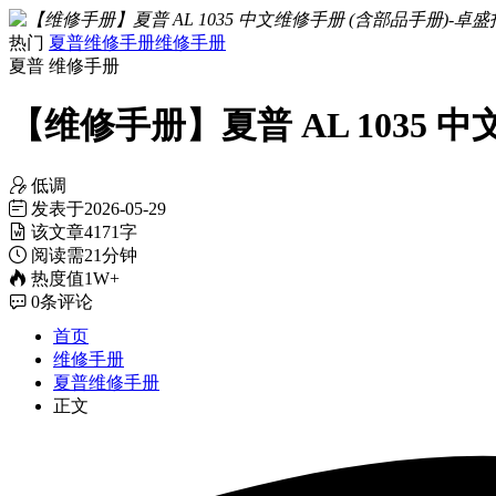
热门
夏普维修手册
维修手册
夏普
维修手册
【维修手册】夏普 AL 1035 
低调
发表于
2026-05-29
该文章
4171字
阅读需
21分钟
热度值
1W+
0
条评论
首页
维修手册
夏普维修手册
正文