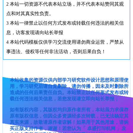
2
本站一切资源不代表本站立场，并不代表本站赞同其观
点和对其真实性负责。
3
本站一律禁止以任何方式发布或转载任何违法的相关信
息，访客发现请向站长举报
4
本站代码模板仅供学习交流使用请勿商业运营，严禁从
事违法、侵权等任何非法活动，否则后果自负！
本站收集的资源仅供内部学习研究软件设计思想和原理使
用，学习研究后请自觉删除，请勿传播，因未及时删除所
造成的任何后果责任自负。本站禁止以任何形式发布或转
载任何违法相关信息，若您发现请立即向站长举报；
如有版权内容，其版权均归原作者所有，本站虽力求保存
原有版权信息，但因众多资源经多次转载，已无法确定其
真实来源，故敬请原作者谅解！如果用于其他用途，请购
买正版支持作者，谢谢！若您认为「 卓盛打印机网 」发