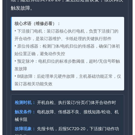
触发故障。
核心术语（维修必看）：
• 下活接门电机：装订器核心执行电机，负责下活接门的
开合动作，是装订器维护、卡纸处理的关键执行部件
• 原位传感器：检测门体/电机归位的传感器，确保门体初
始位置正确，避免动作失控
• 预定脉冲：电机归位的标准步数阈值，超时/无信号即触
发故障
• B级故障：后处理单元硬件故障，主机基础功能正常，仅
装订器相关功能失效
检测时机：
开机自检、执行装订/分页/门体开合动作时
触发条件：
电机故障、传感器不良、接线短路/松动、机
械卡阻
故障现象：
先报卡纸，后报SC720-20，下活接门动作功