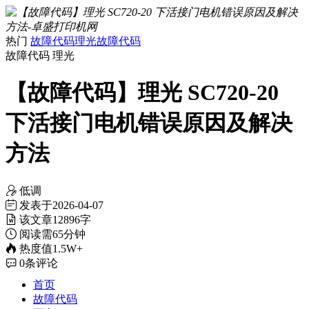
热门
故障代码
理光故障代码
故障代码
理光
【故障代码】理光 SC720-20
下活接门电机错误原因及解决
方法
低调
发表于
2026-04-07
该文章
12896字
阅读需
65分钟
热度值
1.5W+
0
条评论
首页
故障代码