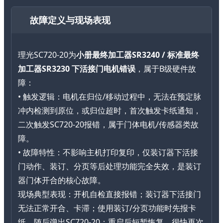
故障定义与现场表现
理光SC720-20为
小册最终加工器SR3240 / 标准最终
加工器SR3230 下活接门电机错误
，属于B级硬件故
障：
• 触发逻辑：电机在归位/移动过程中，无法在预定脉
冲内检测到原位，或归位超时，首次触发卡纸通知，
二次触发SC720-20报错，属于门体电机/传感器类故
障。
• 故障特性：不影响主机打印复印，仅装订器下活接
门动作、装订、分页等后处理功能完全失效，是装订
器门体开合的核心故障。
现场典型表现：开机自检直接报错；装订器下活接门
无法正常开合、卡滞；使用装订/分页功能时先报卡
纸，随后弹出SC720-20；重启后短暂恢复，很快再次