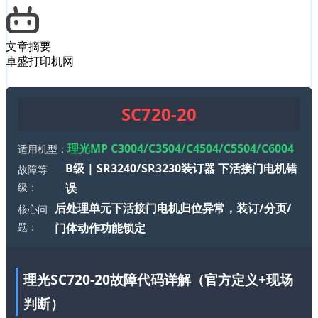
文章摘要
卓盛打印机网
SC720-20
理光MP C3004/C3504/C4504/C5504/C6004
适用机型：
B级 | SR3240/SR3230装订器 下活接门电机错
故障等
级：
误
后处理单元下活接门电机归位异常，装订/分页/
核心问
题：
门体动作功能锁定
理光SC720-20故障代码详解（官方定义+现场
判断）