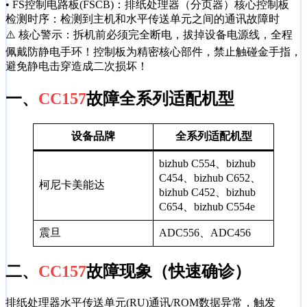
• FS控制电路板(FSCB)：排纸处理器（分页器）核心控制板
检测时序：检测到主机和水平传送单元之间的通讯故障时
⚠️ 核心警示：拆机前必须完全断电，拔掉设备电源线，全程
佩戴防静电手环！控制板为精密核心部件，禁止触碰金手指，
避免静电击穿造成二次损坏！
一、
CC157
故障全系列适配机型
设备品牌
全系列适配机型
bizhub C554、bizhub
C454、bizhub C652、
柯尼卡美能达
bizhub C452、bizhub
C654、bizhub C554e
震旦
ADC556、ADC456
二、
CC157
故障现象（快速确诊）
排纸处理器水平传送单元(RU)通讯/ROM数据异常，触发