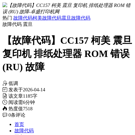
热门
故障代码
柯美故障代码
震旦故障代码
故障代码
震旦
【故障代码】CC157 柯美 震旦
复印机 排纸处理器 ROM 错误
(RU) 故障
低调
发表于
2026-04-14
该文章
1185字
阅读需
6分钟
热度值
7518
0
条评论
首页
故障代码