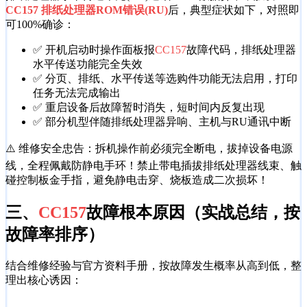
CC157 排纸处理器ROM错误(RU)
后，典型症状如下，对照即
可100%确诊：
✅ 开机启动时操作面板报
CC157
故障代码，排纸处理器
水平传送功能完全失效
✅ 分页、排纸、水平传送等选购件功能无法启用，打印
任务无法完成输出
✅ 重启设备后故障暂时消失，短时间内反复出现
✅ 部分机型伴随排纸处理器异响、主机与RU通讯中断
⚠️ 维修安全忠告：拆机操作前必须完全断电，拔掉设备电源
线，全程佩戴防静电手环！禁止带电插拔排纸处理器线束、触
碰控制板金手指，避免静电击穿、烧板造成二次损坏！
三、
CC157
故障根本原因（实战总结，按
故障率排序）
结合维修经验与官方资料手册，按故障发生概率从高到低，整
理出核心诱因：